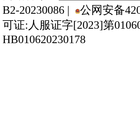
B2-20230086 |
公网安备4201
可证:人服证字[2023]第010
HB010620230178
929人才网
929招聘网
南方人才网
919人才网
939人才网
520人才
92
联合人才网
联合招聘网
888人才网
163人才网
163招聘网
985人才网
21
同城招聘网
毕业生求职网
域名抢注网
招聘人才网
中国直聘网
中国人才招聘网
中
直聘招聘网
人才网
武汉人才网
520人才网
28人才网
最新招聘信息
最