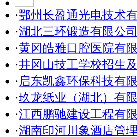
·
鄂州长盈通光电技术
·
湖北三环锻造有限公
·
黄冈皓雅口腔医院有
·
井冈山技工学校招生
·
启东凯鑫环保科技有
·
玖龙纸业（湖北）有
·
江西鹏驰建设工程有
·
湖南印河川象酒店管