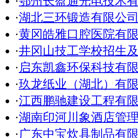
·
鄂州长盈通光电技术
·
湖北三环锻造有限公
·
黄冈皓雅口腔医院有
·
井冈山技工学校招生
·
启东凯鑫环保科技有
·
玖龙纸业（湖北）有
·
江西鹏驰建设工程有
·
湖南印河川象酒店管
·
广东中宝炊具制品有